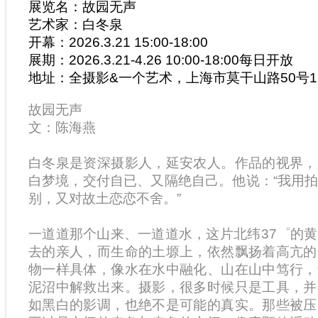
展览名：故园无声
艺术家：白冬泉
开幕：
2026.3.21 15:00-18:00
展期：
2026.3.21-4.26
10:00-18:00每日开放
地址：全摄影
&
一个艺术，上海市莫干山路
50
号
1
故园无声
文：陈海燕
白冬泉是资深摄影人，延安农人。作品的视界，
白梦境，交付自已、又隔绝自己。他说：“我用
别，又对故土恋恋不舍。”
一道道那个山来、一道道水，这片北纬37゜的
去的亲人，而生命的土塬上，依然飘扬着高亢的
物一样具体，像水在水中融化、山在山中笃行，
泥沼中解救出来。摄影，很多时候只是工具，并
如黑白的影调，也绝不是可能的真实。那些被压