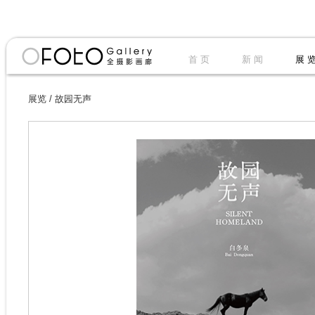
首 页
新 闻
展 
展览
/
故园无声