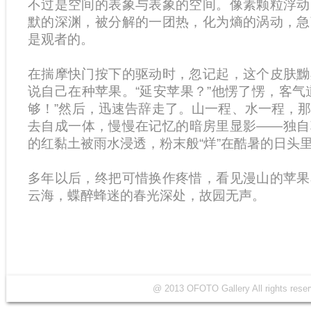
不过是空间的表象与表象的空间。像素颗粒浮动
默的深渊，被分解的一团热，化为熵的涡动，急
是观者的。
在揣摩快门按下的驱动时，忽记起，这个皮肤黝
说自己在种苹果。“延安苹果？”他愣了愣，客气
够！”然后，迅速告辞走了。山一程、水一程，
去自成一体，慢慢在记忆的暗房里显影——独自
的红黏土被雨水浸透，粉末般“烊”在酷暑的日头
多年以后，终把可惜换作疼惜，看见漫山的苹果
云海，蝶醉蜂迷的春光深处，故园无声。
@ 2013 OFOTO Gallery All rights r