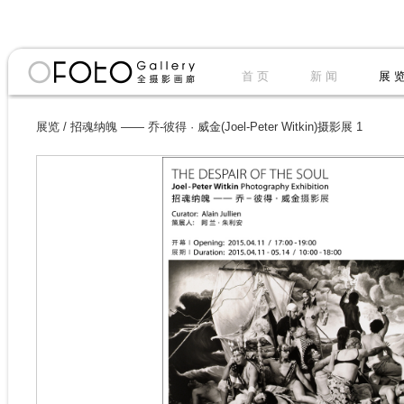
首 页
新 闻
展 
展览
/
招魂纳魄 —— 乔-彼得 · 威金(Joel-Peter Witkin)摄影展 1