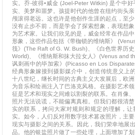
实。乔-彼得
•
威金 (Joel-Peter Witkin)
实、美梦和噩梦。孩提时代的他曾在纽约街头亲
颅滚得老远。这也许是他创作生涯的起点，至少
没有止步不前，而是学会了探索想象，表现想象
为艺术家。让我们欣见的是，威金经常在作品中
形象，这些作品包括《带枷锁的维纳斯》 (Venus i
筏》(The Raft of G. W. Bush)、《白色世界历史》(Hi
World)、《维纳斯和抹大拉女人》(Venus and th
讽刺画中的毕加索》(Picasso en Los Disparat
经典形象嫁接到摄影媒介中，创造传统意义上的
十八世纪，继长时间的古典主义大发展后，欧洲
为音乐和绘画注入了巴洛克风格。在摄影艺术领
征是艺术和现实之间难以割裂的联系。在肖像、
照片无法说谎，不能偏离真相。但我们都很清楚
实的联系，拷问大家对规则和规定的理解，让
实。如今，人们反对用数字技术篡改照片，主要
现实与摄影之间的关系。因此，我们荣幸地展出
品。他的银盐照片做了一些处理，上面增加了划