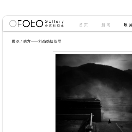
首 页
新 闻
展 
展览
/
他方——刘劲勋摄影展