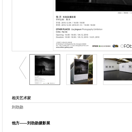
相关艺术家
刘劲勋
他方——刘劲勋摄影展