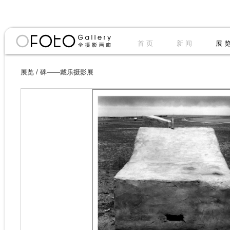
首 页
新 闻
展 
展览
/
碑——戴乐摄影展