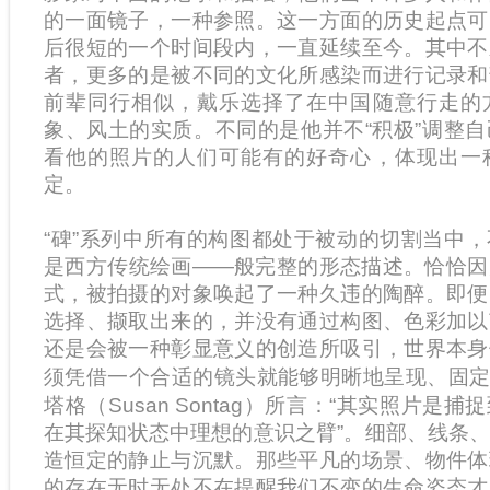
的一面镜子，一种参照。这一方面的历史起点可
后很短的一个时间段内，一直延续至今。其中不
者，更多的是被不同的文化所感染而进行记录和
前辈同行相似，戴乐选择了在中国随意行走的
象、风土的实质。不同的是他并不“积极”调整
看他的照片的人们可能有的好奇心，体现出一
定。
“碑”系列中所有的构图都处于被动的切割当中
是西方传统绘画——般完整的形态描述。恰恰因
式，被拍摄的对象唤起了一种久违的陶醉。即便
选择、撷取出来的，并没有通过构图、色彩加以
还是会被一种彰显意义的创造所吸引，世界本身
须凭借一个合适的镜头就能够明晰地呈现、固
塔格（Susan Sontag）所言：“其实照片是
在其探知状态中理想的意识之臂”。细部、线条
造恒定的静止与沉默。那些平凡的场景、物件体
的存在无时无处不在提醒我们不变的生命姿态才