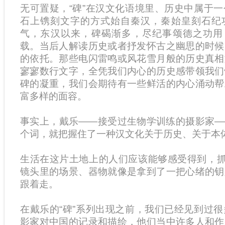
无可置疑，“碑”在汉文化语境里、历史中属于
石上镌刻文字的方式始自秦汉，秦始皇刻石纪
气，东汉以来，碑碣渐多，尽纪事颂德之功用，
载。当后人解读历史或者抒发怀古之幽思的时候
的依托。那些电闪雷鸣或风花雪月般的历史真相
寥寥数行文字，全凭我们内心的历史感带领我们
碑的凝重，我们会期待有一些鲜活的内心涌动帮
富多样的面容。
事实上，戴乐——接受过生物学训练的摄影家—
个词，就把握住了一种汉文化关于历史、关于本
生活在这片土地上的人们应该能够感受得到，抓
镜头里的场景、器物就像是拿到了一把心绪的钥
跟着走。
在戴乐的“碑”系列出现之前，我们已经见到过
影家对中国的记录和描绘，他们当中许多人和作