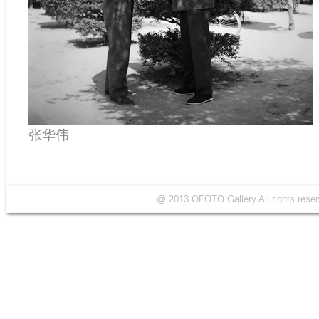
张华伟
@ 2013 OFOTO Gallery All rights r