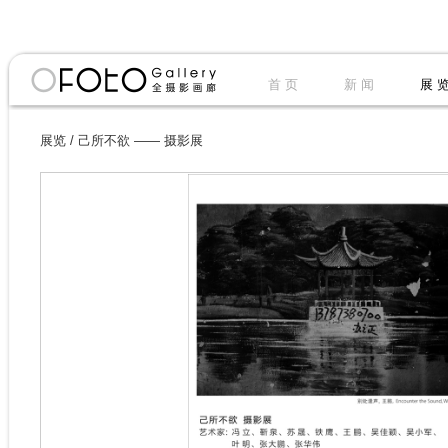
首 页
新 闻
展 
展览
/
己所不欲 —— 摄影展