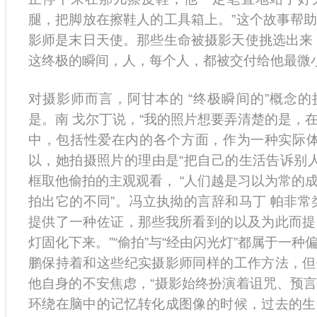
腿，把脚放在擦鞋人的工具箱上。”这个故事帮
影师是末日天使。那些生命被摄影天使挑选出来
这终极的瞬间，人，每个人，都被交付给他最微
对摄影师而言，阿甘本的 “终极瞬间的”概念
是。南 戈尔丁说，“我的照片想要弄清楚的是，
中，包括性爱在内的各个方面，作为一种实际体
以，她拍摄照片的理由是“把自己的生活告诉别人
框取他偷拍的主观观看， “人们越是习以为常的
拍出它的不同”。冯立执拗的言辞和马丁 帕非常
提供了一种佐证，那些我所看到的以及为此而提
灯固化下来。”“偷拍”与“经由闪光灯”都属于一
鹏保持着和这些纪实摄影师同样的工作方法，但
他自身的不安焦虑，“摄影始终扮演着诅咒、预
环绕在脑中的记忆转化成图像的时候，过去的生