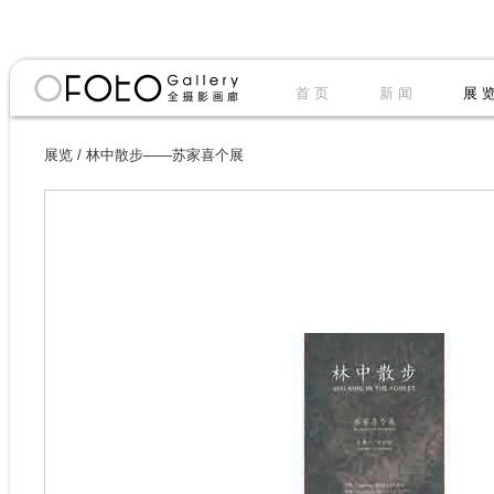
首 页
新 闻
展 
展览
/
林中散步——苏家喜个展