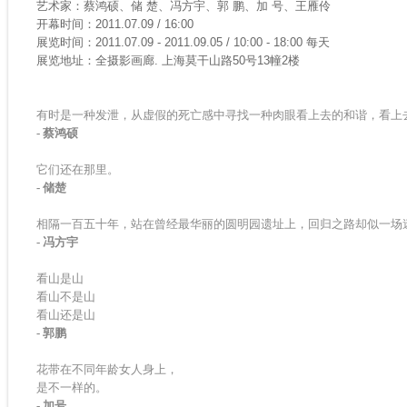
艺术家：蔡鸿硕、储 楚、冯方宇、郭 鹏、加 号、王雁伶
开幕时间：2011.07.09 / 16:00
展览时间：2011.07.09 - 2011.09.05 / 10:00 - 18:00 每天
展览地址：全摄影画廊. 上海莫干山路50号13幢2楼
有时是一种发泄，从虚假的死亡感中寻找一种肉眼看上去的和谐，看上
- 蔡鸿硕
它们还在那里。
- 储楚
相隔一百五十年，站在曾经最华丽的圆明园遗址上，回归之路却似一场
- 冯方宇
看山是山
看山不是山
看山还是山
- 郭鹏
花带在不同年龄女人身上，
是不一样的。
- 加号