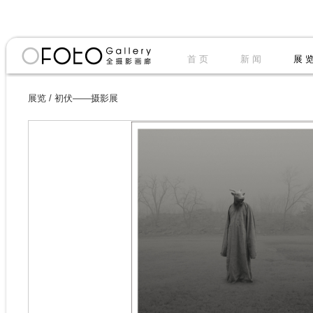
首 页
新 闻
展 
展览
/
初伏——摄影展