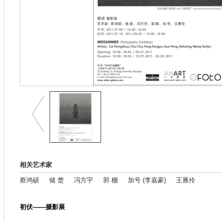
相关艺术家
蔡鸿硕
储 楚
冯方宇
郭 棚
加号 (李嘉豪)
王雁伶
初伏——摄影展