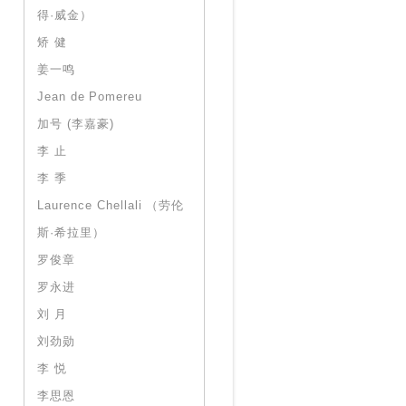
得·威金）
矫 健
姜一鸣
Jean de Pomereu
加号 (李嘉豪)
李 止
李 季
Laurence Chellali （劳伦
斯·希拉里）
罗俊章
罗永进
刘 月
刘劲勋
李 悦
李思恩