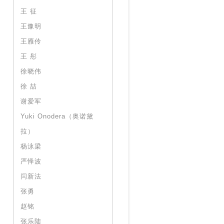
王 征
王豫明
王雁伶
王 彤
徐晓伟
徐 喆
谢爱军
Yuki Onodera（奥诺黛
拉）
杨泳梁
严怿波
闫新法
张勇
赵铭
张乐陆