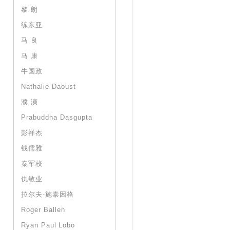
黎 朗
练东亚
马 良
马 康
牛国政
Nathalie Daoust
濮 演
Prabuddha Dasgupta
彭祥杰
钱儒雅
秦军校
仇敏业
拉尔夫-施泰因格
Roger Ballen
Ryan Paul Lobo