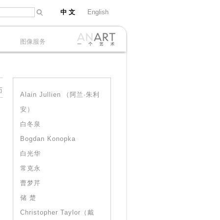
中 文
English
图像服务
历
Alain Jullien （阿兰·朱利
安）
白冬泉
Bogdan Konopka
白光华
常克永
曹梦芹
储 楚
Christopher Taylor（戴