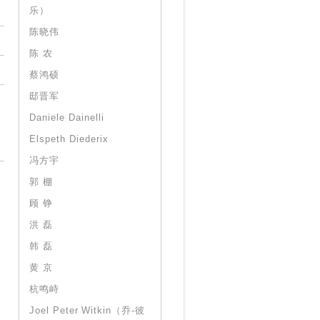
乐）
陈晓伟
陈 农
蔡鸿硕
邸晋军
Daniele Dainelli
Elspeth Diederix
冯方宇
郭 棚
顾 铮
洪 磊
韩 磊
黄 京
杭鸣峙
Joel Peter Witkin（乔-彼