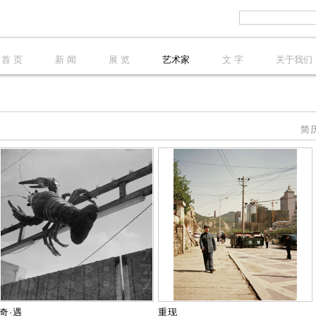
首 页
新 闻
展 览
艺术家
文 字
关于我们
简
奇·遇
重现