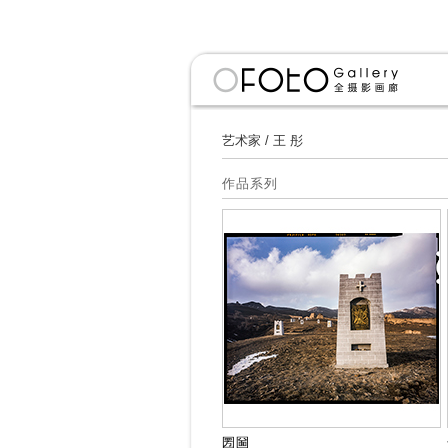
艺术家
/
王 彤
作品系列
圐圙