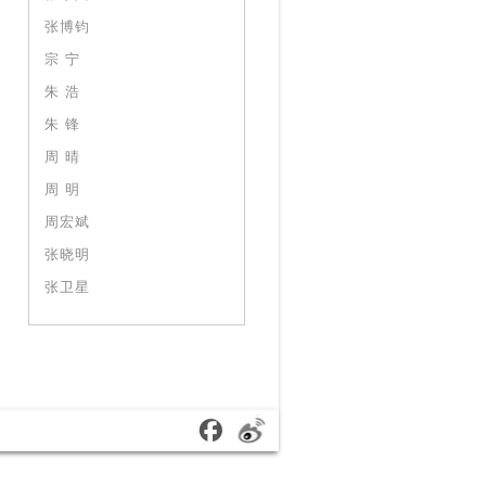
张博钧
宗 宁
朱 浩
朱 锋
周 晴
周 明
周宏斌
张晓明
张卫星