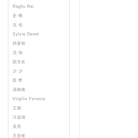
Raghu Rai
史 旸
沈 也
Sylvie Denet
孙彦初
沈 怡
邵文欢
少 少
田 野
汤南南
Virgílio Ferreira
王骁
汪远强
吴亮
王亚彬