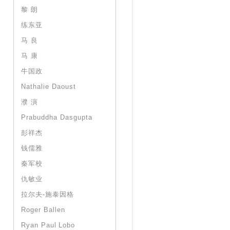
黎 朗
练东亚
马 良
马 康
牛国政
Nathalie Daoust
濮 演
Prabuddha Dasgupta
彭祥杰
钱儒雅
秦军校
仇敏业
拉尔夫-施泰因格
Roger Ballen
Ryan Paul Lobo