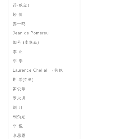
得·威金）
矫 健
姜一鸣
Jean de Pomereu
加号 (李嘉豪)
李 止
李 季
Laurence Chellali （劳伦
斯·希拉里）
罗俊章
罗永进
刘 月
刘劲勋
李 悦
李思恩