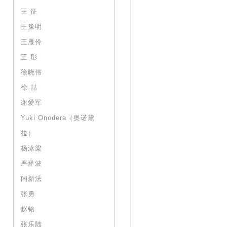
王 征
王豫明
王雁伶
王 彤
徐晓伟
徐 喆
谢爱军
Yuki Onodera（奥诺黛
拉）
杨泳梁
严怿波
闫新法
张勇
赵铭
张乐陆