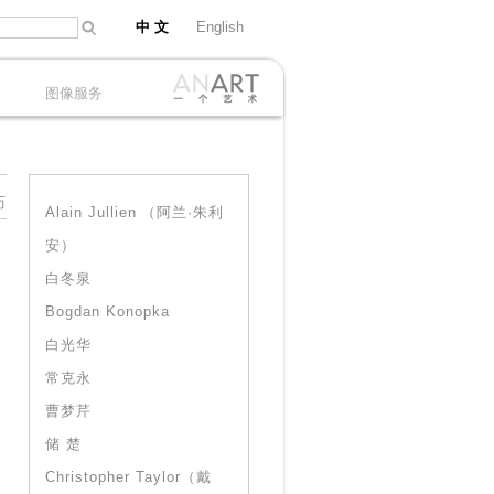
中 文
English
图像服务
历
Alain Jullien （阿兰·朱利
安）
白冬泉
Bogdan Konopka
白光华
常克永
曹梦芹
储 楚
Christopher Taylor（戴