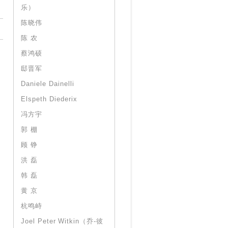
乐）
陈晓伟
陈 农
蔡鸿硕
邸晋军
Daniele Dainelli
Elspeth Diederix
冯方宇
郭 棚
顾 铮
洪 磊
韩 磊
黄 京
杭鸣峙
Joel Peter Witkin（乔-彼