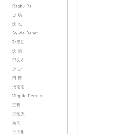
Raghu Rai
史 旸
沈 也
Sylvie Denet
孙彦初
沈 怡
邵文欢
少 少
田 野
汤南南
Virgílio Ferreira
王骁
汪远强
吴亮
王亚彬