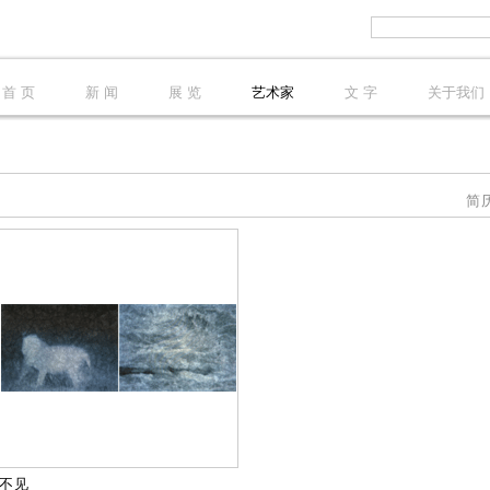
首 页
新 闻
展 览
艺术家
文 字
关于我们
简
不见