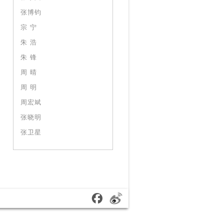
张博钧
宗 宁
朱 浩
朱 锋
周 晴
周 明
周宏斌
张晓明
张卫星