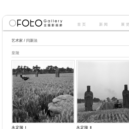
首 页
新 闻
展 
艺术家
/
闫新法
皇陵
永定陵 Ⅰ
永定陵 Ⅱ