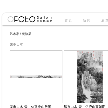
首 页
新 闻
展 
艺术家
/
杨泳梁
蜃市山水
蜃市山水 壹 · 仿富春山居图
蜃市山水 壹 · 仿庐山高瀑图