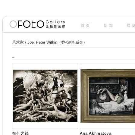
首 页
新 闻
展 
艺术家
/
Joel Peter Witkin（乔-彼得·威金）
_
布什之筏
Ana Akhmatova