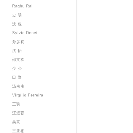
Raghu Rai
史 旸
沈 也
Sylvie Denet
孙彦初
沈 怡
邵文欢
少 少
田 野
汤南南
Virgílio Ferreira
王骁
汪远强
吴亮
王亚彬