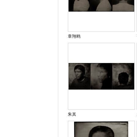
章翔鸥
朱其