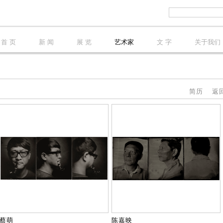
首 页
新 闻
展 览
艺术家
文 字
关于我们
简历
返
蔡萌
陈嘉映