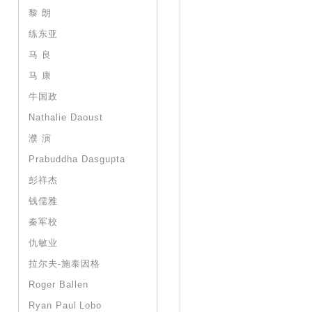
黎 朗
练东亚
马 良
马 康
牛国政
Nathalie Daoust
濮 演
Prabuddha Dasgupta
彭祥杰
钱儒雅
秦军校
仇敏业
拉尔夫-施泰因格
Roger Ballen
Ryan Paul Lobo