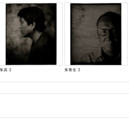
朱其 2
朱青生 2