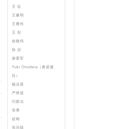
王 征
王豫明
王雁伶
王 彤
徐晓伟
徐 喆
谢爱军
Yuki Onodera（奥诺黛
拉）
杨泳梁
严怿波
闫新法
张勇
赵铭
张乐陆