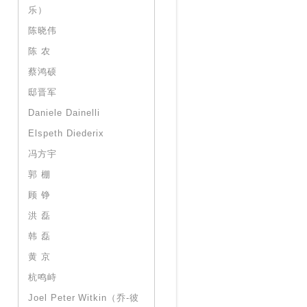
乐）
陈晓伟
陈 农
蔡鸿硕
邸晋军
Daniele Dainelli
Elspeth Diederix
冯方宇
郭 棚
顾 铮
洪 磊
韩 磊
黄 京
杭鸣峙
Joel Peter Witkin（乔-彼