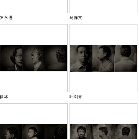
罗永进
马俪文
徐冰
叶剑青