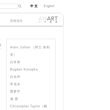
中 文
English
图像服务
回
Alain Jullien （阿兰·朱利
安）
白冬泉
Bogdan Konopka
白光华
常克永
曹梦芹
储 楚
Christopher Taylor（戴