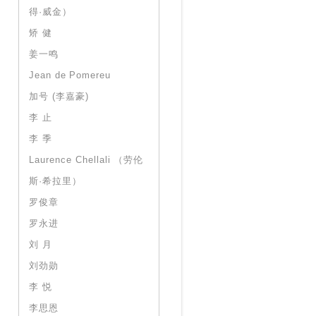
得·威金）
矫 健
姜一鸣
Jean de Pomereu
加号 (李嘉豪)
李 止
李 季
Laurence Chellali （劳伦
斯·希拉里）
罗俊章
罗永进
刘 月
刘劲勋
李 悦
李思恩