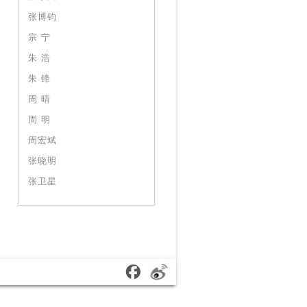
张博钧
宗 宁
朱 浩
朱 锋
周 晴
周 明
周宏斌
张晓明
张卫星