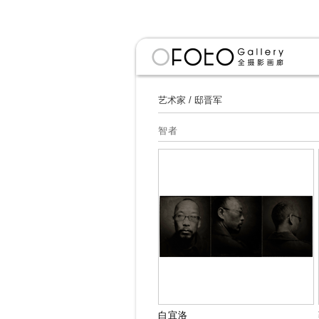
艺术家
/
邸晋军
智者
白宜洛