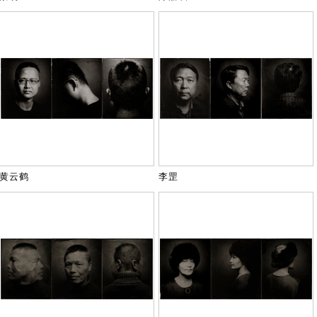
黄云鹤
李罡