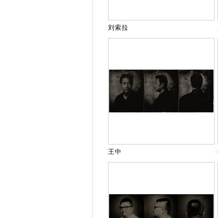
刘索拉
王中