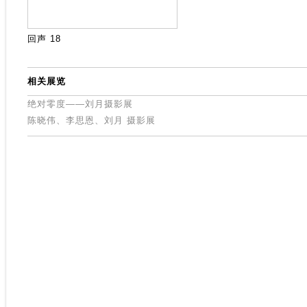
回声 18
相关展览
绝对零度——刘月摄影展
陈晓伟、李思恩、刘月 摄影展