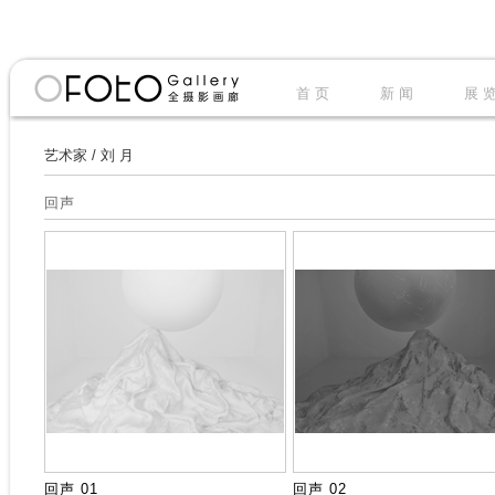
首 页
新 闻
展 
艺术家
/
刘 月
回声
回声 01
回声 02