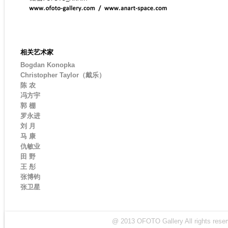
相关艺术家
Bogdan Konopka
Christopher Taylor（戴乐）
陈 农
冯方宇
郭 棚
罗永进
刘 月
马 康
仇敏业
田 野
王 彤
张博钧
张卫星
@ 2013 OFOTO Gallery All rights r