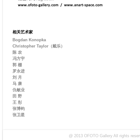
相关艺术家
Bogdan Konopka
Christopher Taylor（戴乐）
陈 农
冯方宇
郭 棚
罗永进
刘 月
马 康
仇敏业
田 野
王 彤
张博钧
张卫星
@ 2013 OFOTO Gallery All rights r