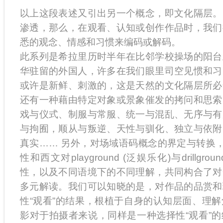
以上这段表述又引出另一个概念，即文化隔层。
渗透，那么，在观看、认知或创作作品时，我们
悉的观念、情感和习惯来编码或解码。
此系列是希拉里历时半年在比邻学校操场的阳台
华驻留的外国人，许多在我们眼里司空见惯和习
或许是新鲜、刺激的，这是天然的文化隔层所必
还有一种藉由特定对象或景象催发的拷问和思索
戏与仪式、制服与常服、统一与混乱、无序与有
与拘囿，顺从与叛逆、天性与驯化、独立与依附
真实…… 另外，对场域语码概念的界定与转换，
性和西文对playground (泛娱乐化)与drillg
性，以及不同语境下的不同理解，共同构合了对
多元解读。我们可以知晓的是，对作品的品赏和
性“观看”的结果，根植于自身的认知层面、理
影对于拍摄者来说，同样是一种选择性“观看”