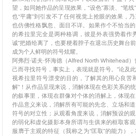
望，如同她作品的呈现效果，“设色”寡淡、“笔线
也“平庸”到引发不了任何视觉上抢眼的效果，
也仿佛性格飘忽、面目不详。如果作个不恰当的
的希拉里完全是两种格调，彼是外表强势着作秀
诚”把婚给离了，也要梗着脖子在退出历史舞台
成为个人鲜明的符号炫耀。
阿弗烈·诺夫·怀海德（Alfred North Whiteh
己而寻找符号，事实上，表现就是符号。”论及
视希拉里符号漂变的目的，了解其的用心良苦和
解”！从作品呈现来说，消解体现在色彩关系的
的叙事里，体现在群像对个体的消解上，体现在
作品意义来说，消解所有可能的先念、立场和道
符号的对立性；从观看角度来说，消解预设的观
的弱化和虚化摄影本身所谓与生俱来的框取客观
服膺于主观的特征（我称之为“匡取”的能力）