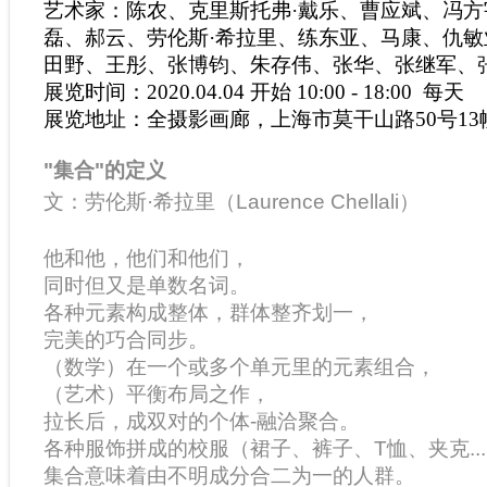
艺术家：陈农、克里斯托弗·戴乐、曹应斌、冯
磊、郝云、劳伦斯·希拉里、练东亚、马康、仇
田野、王彤、张博钧、朱存伟、张华、张继军、
展览时间：2020.04.04 开始 10:00 - 18:00 每天
展览地址：全摄影画廊，上海市莫干山路50号13
"集合"的定义
文：劳伦斯·希拉里（Laurence Chellali）
他和他，他们和他们，
同时但又是单数名词。
各种元素构成整体，群体整齐划一，
完美的巧合同步。
（数学）在一个或多个单元里的元素组合，
（艺术）平衡布局之作，
拉长后，成双对的个体-融洽聚合。
各种服饰拼成的校服（裙子、裤子、T恤、夹克....
集合意味着由不明成分合二为一的人群。