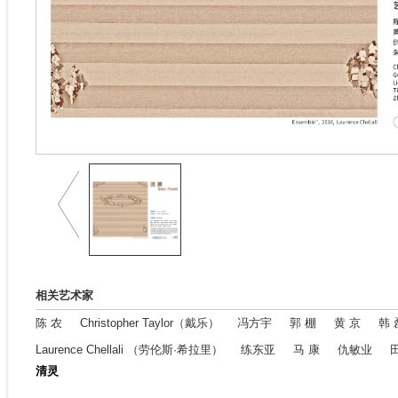
相关艺术家
陈 农
Christopher Taylor（戴乐）
冯方宇
郭 棚
黄 京
韩 
Laurence Chellali （劳伦斯·希拉里）
练东亚
马 康
仇敏业
清灵
张卫星