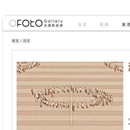
首 页
新 闻
展 
展览
/
清灵