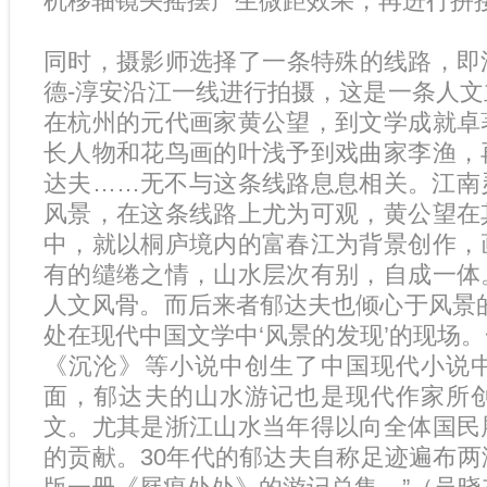
机移轴镜头摇摆产生微距效果，再进行拼
同时，摄影师选择了一条特殊的线路，即沿
德-淳安沿江一线进行拍摄，这是一条人
在杭州的元代画家黄公望，到文学成就卓
长人物和花鸟画的叶浅予到戏曲家李渔，
达夫……无不与这条线路息息相关。江南
风景，在这条线路上尤为可观，黄公望在
中，就以桐庐境内的富春江为背景创作，
有的缱绻之情，山水层次有别，自成一体
人文风骨。而后来者郁达夫也倾心于风景
处在现代中国文学中‘风景的发现’的现场
《沉沦》等小说中创生了中国现代小说
面，郁达夫的山水游记也是现代作家所
文。尤其是浙江山水当年得以向全体国民
的贡献。30年代的郁达夫自称足迹遍布