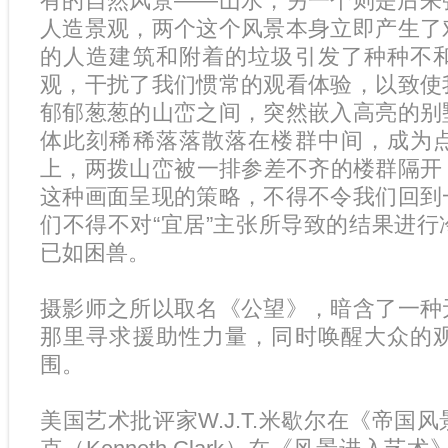
有的自然风景——山水，另一个则是后来
人造景观，两个这个风景本身立即产生了
的人造建筑和附着的垃圾引发了种种不
观，干扰了我们惯常的观看体验，以致使
郁郁葱葱的山峦之间，突然嵌入高亮的别
体此刻稀稀落落散落在楼群中间，成为
上，两拨山峦被一排参差不齐的楼群隔开
这种画面呈现的策略，不得不令我们回到
们不得不对“宜居”主张所导致的结果进
已如困兽。
摄影师之所以取名《公望》，暗含了一种
那里寻求援助性力量，同时唤醒大众的
围。
美国艺术批评家W.J.T.米歇尔在《帝国