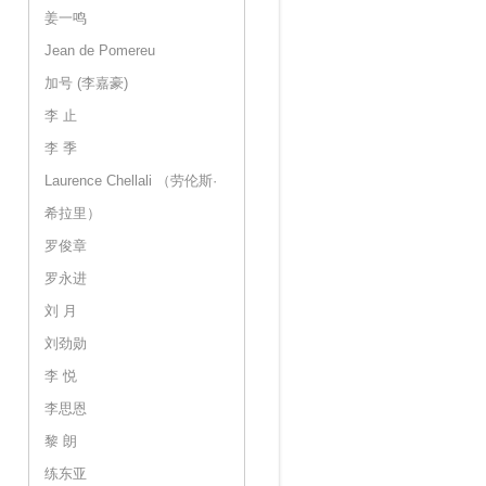
姜一鸣
Jean de Pomereu
加号 (李嘉豪)
李 止
李 季
Laurence Chellali （劳伦斯·
希拉里）
罗俊章
罗永进
刘 月
刘劲勋
李 悦
李思恩
黎 朗
练东亚