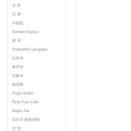
马 良
马 康
牛国政
Nathalie Daoust
濮 演
Prabuddha Dasgupta
彭祥杰
秦军校
仇敏业
钱儒雅
Roger Ballen
Ryan Paul Lobo
Raghu Rai
拉尔夫-施泰因格
沈 也