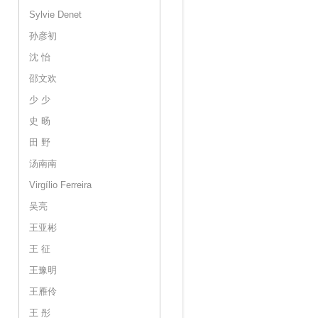
Sylvie Denet
孙彦初
沈 怡
邵文欢
少 少
史 旸
田 野
汤南南
Virgílio Ferreira
吴亮
王亚彬
王 征
王豫明
王雁伶
王 彤