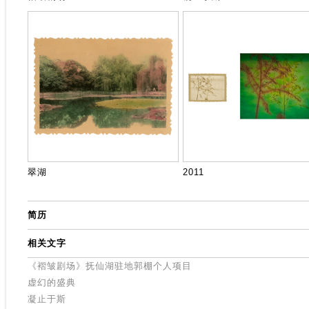
翠湖
2011
简历
相关文字
《褶皱剧场》抚仙湖驻地郭棚个人项目
虚幻的盛典
凝止于斯