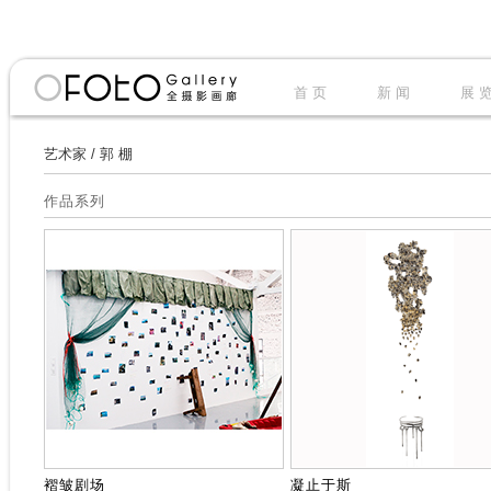
首 页
新 闻
展 
艺术家
/
郭 棚
作品系列
褶皱剧场
凝止于斯