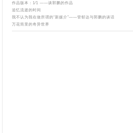
作品版本：1∕1 ——谈郭鹏的作品
追忆流逝的时间
我不认为我在做所谓的“新媒介”——管郁达与郭鹏的谈话
万花筒里的奇异世界