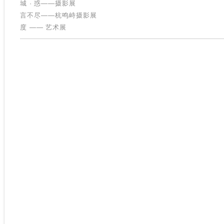
城 · 惑——摄影展
言不尽——杭鸣峙摄影展
度 —— 艺术展