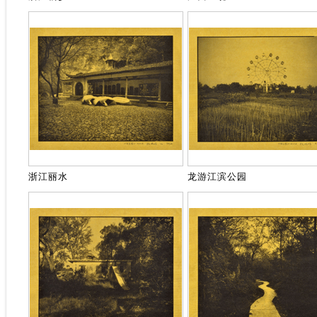
浙江丽水
龙游江滨公园