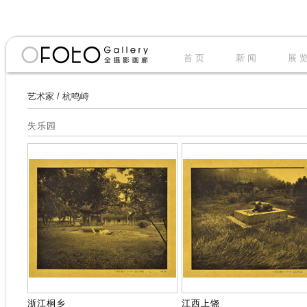
首 页
新 闻
展 
艺术家
/
杭鸣峙
失乐园
浙江桐乡
江西上饶