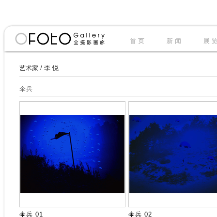
首 页
新 闻
展 
艺术家
/
李 悦
伞兵
伞兵 01
伞兵 02